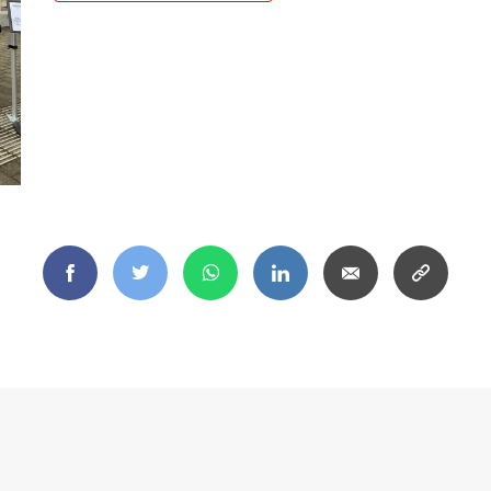
Facebook
Twitter
WhatsApp
LinkedIn
Email
Copy
link