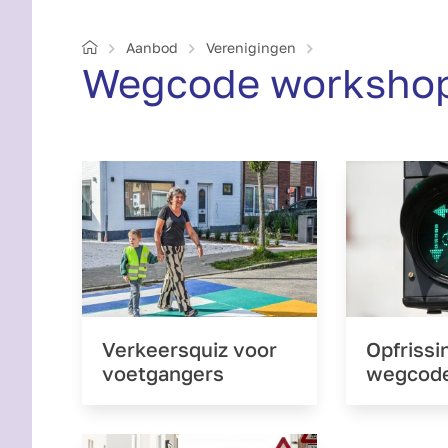
Home
Aanbod
Verenigingen
Wegcode worksho
Verkeersquiz voor
Opfrissi
voetgangers
wegcod