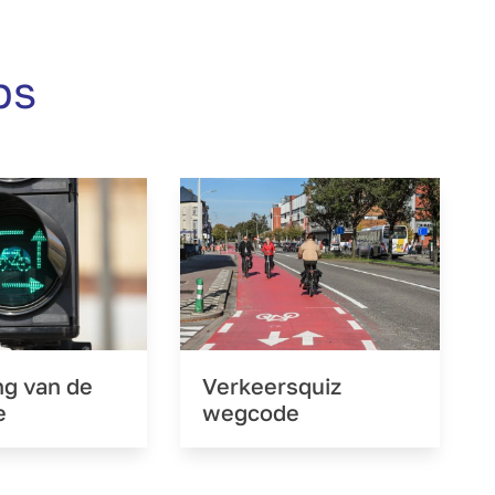
ps
ng van de
Verkeersquiz
e
wegcode