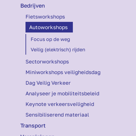
Bedrijven
Fiets­workshops
Auto­workshops
Focus op de weg
Veilig (elektrisch) rijden
Sectorworkshops
Mini­workshops veiligheids­dag
Dag Veilig Verkeer
Analyseer je mobiliteits­beleid
Keynote verkeersveiligheid
Sensibiliserend materiaal
Transport