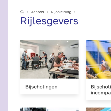
Home
Aanbod
Rijopleiding
Rijlesgevers
Bij­scholingen
Bij­scho
incompa