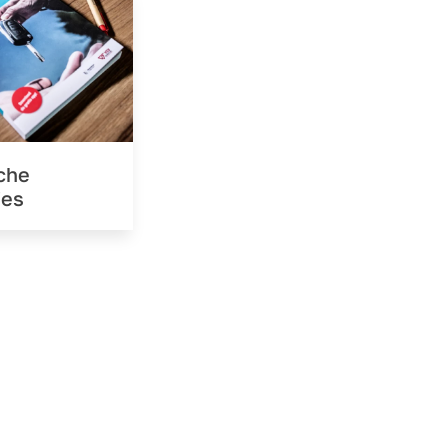
che
ies