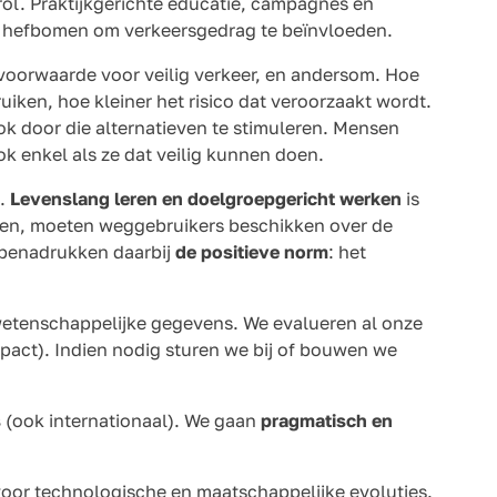
ol. Praktijkgerichte educatie, campagnes en
e hefbomen om verkeersgedrag te beïnvloeden.
voorwaarde voor veilig verkeer, en andersom. Hoe
iken, hoe kleiner het risico dat veroorzaakt wordt.
k door die alternatieven te stimuleren. Mensen
k enkel als ze dat veilig kunnen doen.
s.
Levenslang leren en doelgroepgericht werken
is
en, moeten weggebruikers beschikken over de
e benadrukken daarbij
de positieve norm
: het
etenschappelijke gegevens. We evalueren al onze
mpact). Indien nodig sturen we bij of bouwen we
s
(ook internationaal). We gaan
pragmatisch en
oor technologische en maatschappelijke evoluties.