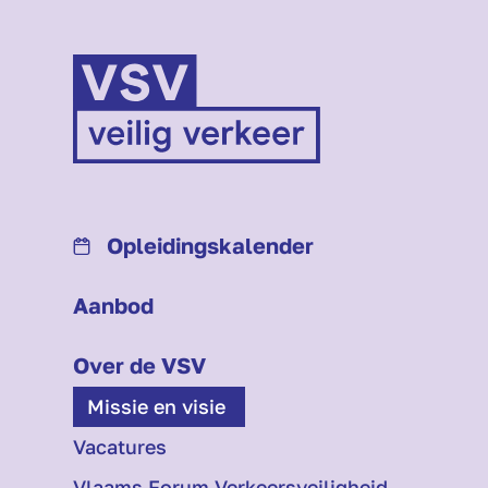
Opleidings­kalender
Aanbod
Over de VSV
Missie en visie
Vacatures
Vlaams Forum Verkeersveiligheid