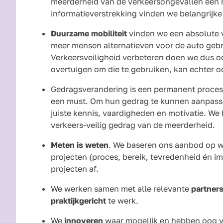
meerderheid van de verkeersongevallen een r
informatieverstrekking vinden we belangrijk
Duurzame mobiliteit
vinden we een absolute 
meer mensen alternatieven voor de auto gebru
Verkeersveiligheid verbeteren doen we dus oo
overtuigen om die te gebruiken, kan echter oo
Gedragsverandering is een permanent proce
een must. Om hun gedrag te kunnen aanpass
juiste kennis, vaardigheden en motivatie. W
verkeers-veilig gedrag van de meerderheid.
Meten is weten
. We baseren ons aanbod op w
projecten (proces, bereik, tevredenheid én i
projecten af.
We werken samen met alle relevante
partner
praktijkgericht
te werk.
We
innoveren
waar mogelijk en hebben oog v