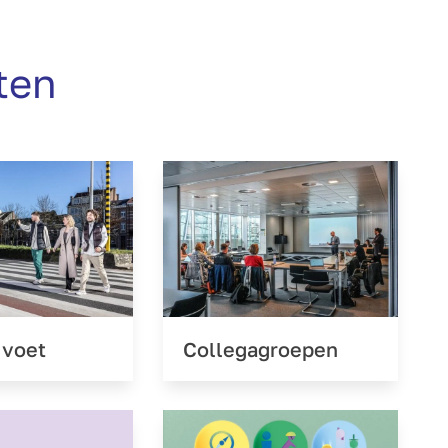
ten
e voet
Collegagroepen