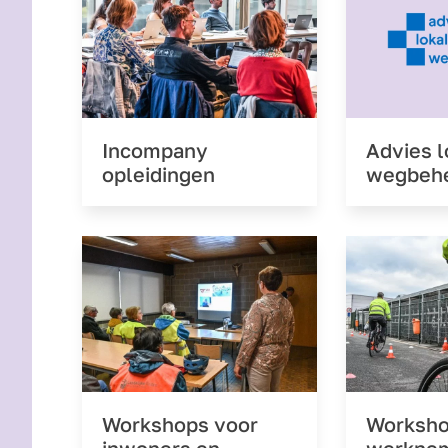
Incompany
Advies l
opleidingen
wegbehe
Workshops voor
Worksho
inwoners en
werkne