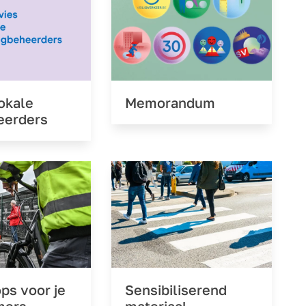
okale
Memorandum
erders
ps voor je
Sensibiliserend
mers
materiaal