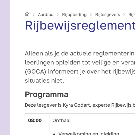
Home
Aanbod
Rijopleiding
Rijlesgevers
Bij
Rijbewijs­regle­men
Alleen als je de actuele reglementering
leerlingen opleiden tot veilige en ver
(GOCA) informeert je over het rijbewi
situaties niet.
Programma
Deze lesgever is Kyra Godart, experte Rijbewijs 
08:00
Onthaal
Verwelkoming en inleiding