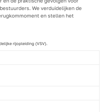
r en de praktische gevolgen voor
 bestuurders. We verduidelijken de
 terugkommoment en stellen het
elijke rijopleiding (VSV).