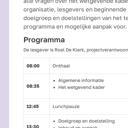
alle vragen over het wetgevende kade
organisatie, lesgevers en beginnende
doelgroep en doelstellingen van het
programma en mogelijke aanpak voor.
Programma
De lesgever is Roel De Klerk, projectverantwoord
08:00
Onthaal
Algemene informatie
08:35
Het wetgevend kader
12:45
Lunchpauze
Doelgroep en doelstelling
13:30
Inhoud en aanpak