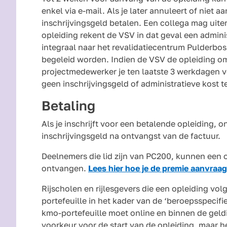
enkel via e-mail. Als je later annuleert of niet 
inschrijvingsgeld betalen. Een collega mag uiter
opleiding rekent de VSV in dat geval een admini
integraal naar het revalidatiecentrum Pulderbo
begeleid worden. Indien de VSV de opleiding o
projectmedewerker je ten laatste 3 werkdagen vo
geen inschrijvingsgeld of administratieve kost t
Betaling
Als je inschrijft voor een betalende opleiding, o
inschrijvingsgeld na ontvangst van de factuur.
Deelnemers die lid zijn van PC200, kunnen een 
ontvangen.
Lees hier hoe je de premie aanvraa
Rijscholen en rijlesgevers die een opleiding v
portefeuille in het kader van de ‘beroepsspecif
kmo-portefeuille moet online en binnen de geldi
voorkeur voor de start van de opleiding, maar h