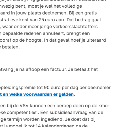
aanwezig bent, moet je wel het volledige
aard in jouw plaats deelnemen. Bij een gratis
stratieve kost van 25 euro aan. Dat bedrag gaat
s, waar onder meer jonge verkeersslachtoffers
m bepaalde redenen annuleert, brengt een
oraf op de hoogte. In dat geval hoef je uiteraard
e betalen.
ntvang je na afloop een factuur. Je betaalt het
opleidingspremie tot 90 euro per dag per deelnemer
gt en welke voorwaarden er gelden
.
olgen bij de VSV kunnen een beroep doen op de kmo-
ieke competenties’. Een subsidieaanvraag van de
ge termijn worden ingediend. Je doet dat bij
et is mogelijk tot 14 kalenderdagen na de