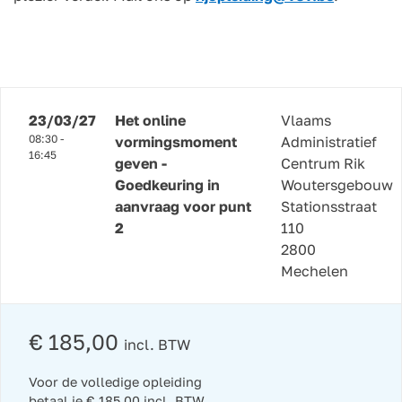
23/03/27
Het online
Vlaams
08:30 -
vormingsmoment
Administratief
16:45
geven -
Centrum Rik
Goedkeuring in
Woutersgebouw
aanvraag voor punt
Stationsstraat
2
110
2800
Mechelen
€ 185,00
incl. BTW
Voor de volledige opleiding
betaal je € 185,00 incl. BTW